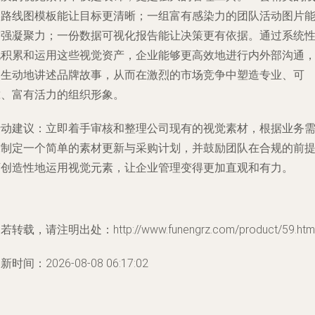
略路线图模板能让目标更清晰；一组富有感染力的团队活动图片
增强凝聚力；一份数据可视化报告能让决策更有依据。通过系统
地积累和运用这些视觉资产，企业能够更高效地进行内外部沟通
更生动地讲述品牌故事，从而在激烈的市场竞争中塑造专业、可
靠、富有活力的组织形象。
行动建议
：立即着手审核和整理公司现有的视觉素材，根据业务
求制定一个简单的素材更新与采购计划，并鼓励团队在合规的前
下创造性地运用视觉元素，让企业管理变得更加直观和有力。
若转载，请注明出处：http://www.funengrz.com/product/59.htm
新时间：2026-08-08 06:17:02